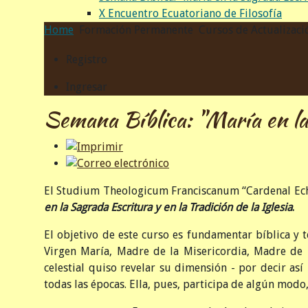
X Encuentro Ecuatoriano de Filosofía
Home
Formación Permanente
Cursos de Actualizaci
Registro
Ingresar
Semana Bíblica: "María en la
El Studium Theologicum Franciscanum “Cardenal Ech
en la Sagrada Escritura y en la Tradición
de la Iglesia
.
El objetivo de este curso es fundamentar bíblica y 
Virgen María, Madre de la Misericordia, Madre de 
celestial quiso revelar su dimensión - por decir as
todas las épocas. Ella, pues, participa de algún modo,