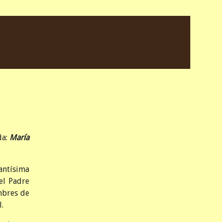
da:
María
antísima
el Padre
mbres de
.