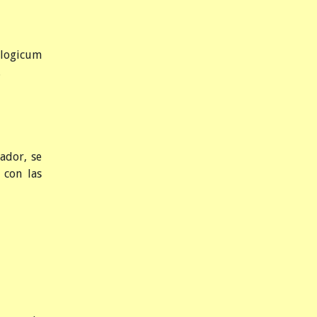
ologicum
.
uador, se
 con las