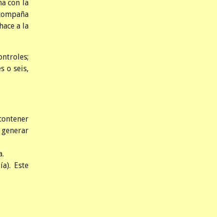
na con la
acompaña
hace a la
ontroles;
 o seis,
contener
 generar
a.
a). Este