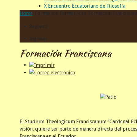
X Encuentro Ecuatoriano de Filosofía
Home
Formación Permanente
Formación Franciscan
Registro
Ingresar
Formación Franciscana
El Studium Theologicum Franciscanum “Cardenal Echever
visión, quiere ser parte de manera directa del proc
Franciscana en el Ecuador.