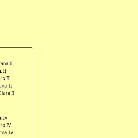
ana II
 II
ro II
na. II
Clara II
. IV
ro IV
cna. IV