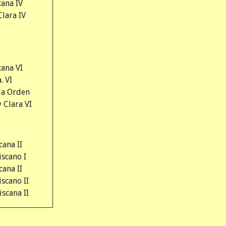
cana IV
Clara IV
cana VI
. VI
la Orden
y Clara VI
cana II
iscano I
cana II
iscano II
scana II