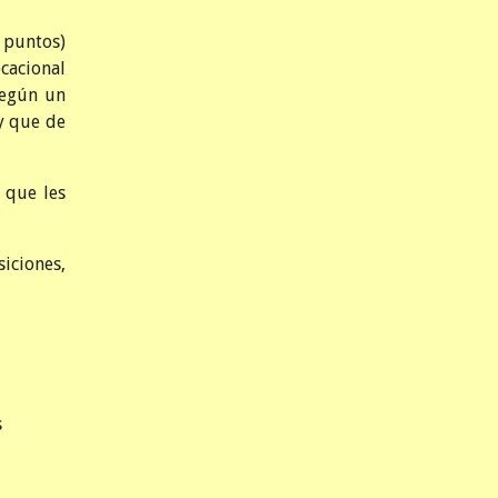
0 puntos)
ocacional
según un
y que de
 que les
siciones,
s