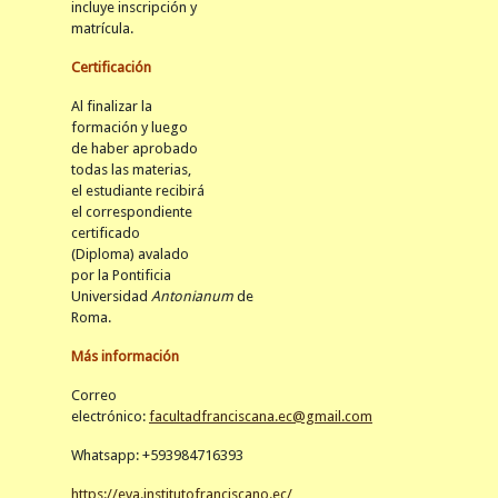
incluye inscripción y
matrícula.
Certificación
Al finalizar la
formación y luego
de haber aprobado
todas las materias,
el estudiante recibirá
el correspondiente
certificado
(Diploma) avalado
por la Pontificia
Universidad
Antonianum
de
Roma.
Más información
Correo
electrónico:
facultadfranciscana.ec@gmail.com
Whatsapp: +593984716393
https://eva.institutofranciscano.ec/