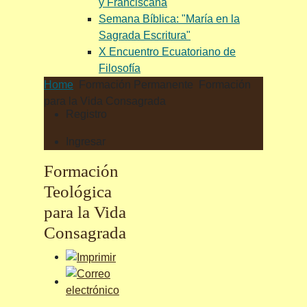
y Franciscana
Semana Bíblica: "María en la
Sagrada Escritura"
X Encuentro Ecuatoriano de
Filosofía
Home
Formación Permanente
Formación
para la Vida Consagrada
Registro
Ingresar
Formación
Teológica
para la Vida
Consagrada