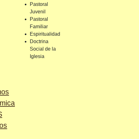
Pastoral
Juvenil
Pastoral
Familiar
Espiritualidad
Doctrina
Social de la
Iglesia
mos
émica
S
os