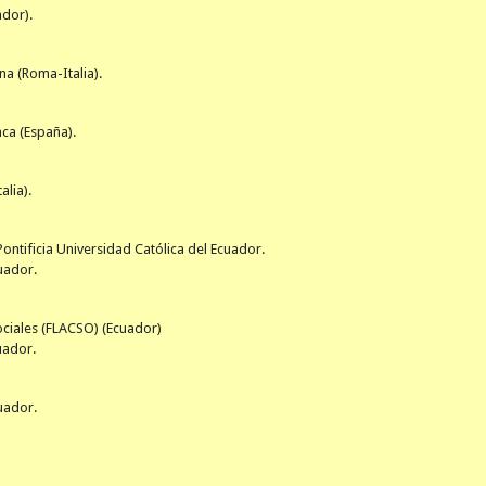
ador).
na (Roma-Italia).
ca (España).
alia).
Pontificia Universidad Católica del Ecuador.
cuador.
ociales (FLACSO) (Ecuador)
uador.
cuador.