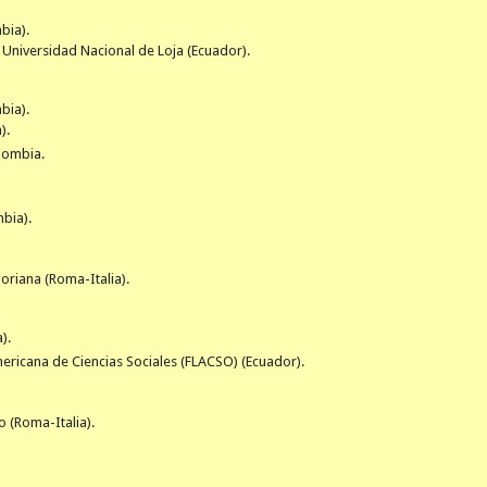
bia).
a Universidad Nacional de Loja (Ecuador).
bia).
).
lombia.
mbia).
goriana (Roma-Italia).
).
ericana de Ciencias Sociales (FLACSO) (Ecuador).
 (Roma-Italia).