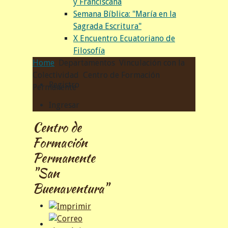
y Franciscana
Semana Bíblica: "María en la
Sagrada Escritura"
X Encuentro Ecuatoriano de
Filosofía
Home
Departamentos
Vinculación con la
Colectividad
Centro de Formación
Registro
Permanente
Ingresar
Centro de
Formación
Permanente
"San
Buenaventura"