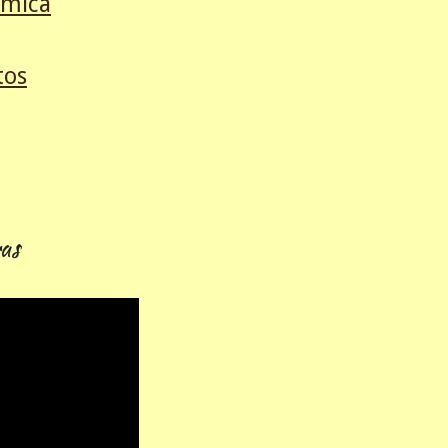
émica
tos
as